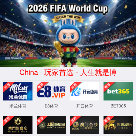
中国·99aa太阳集团(股份)有限
公司-Official website
首页
关于99aa太阳集团
产品中心
解决方案
新闻资讯
投资者关系
联系我们
股票代码：002950.SZ
ENG
首页
关于99aa太阳集团