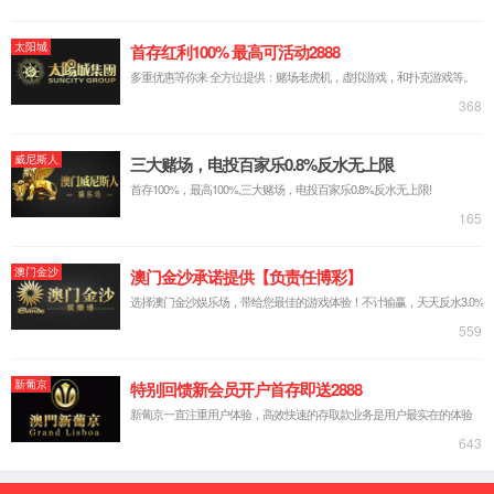
投资者关系
公司公告
证券信息
投资者联系方式
联系我们
联系方式
加入我们
联系方式
ENG
新品推介
集团新闻
新品推介
媒体报道
新品推介