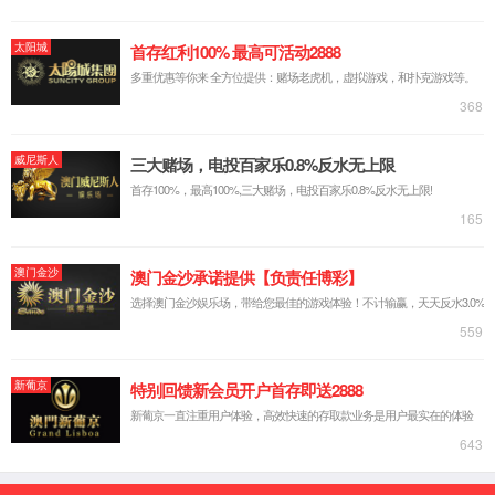
投资者关系
公司公告
证券信息
投资者联系方式
联系我们
联系方式
加入我们
联系方式
ENG
集团新闻
集团新闻
新品推介
媒体报道
“奥心守护，智美未来”— 99aa