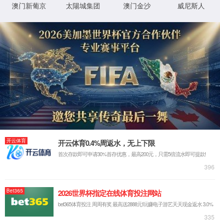
企业简介
发展历程
企业文化
企业荣誉
产品中心
医用伤口护理
医用手术耗材
医用感染防护
家用伤口护理
个人清洁护理
家用健康护理
解决方案
解决方案
新闻资讯
集团新闻
新品推介
媒体报道