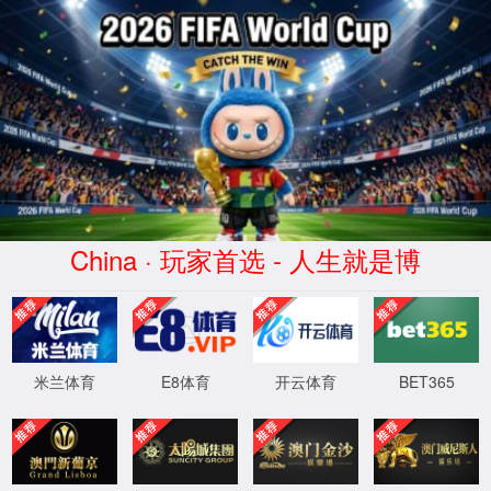
中国·99aa太阳集团(股份)有限
公司-Official website
首页
关于99aa太阳集团
产品中心
解决方案
新闻资讯
投资者关系
联系我们
股票代码：002950.SZ
ENG
首页
关于99aa太阳集团