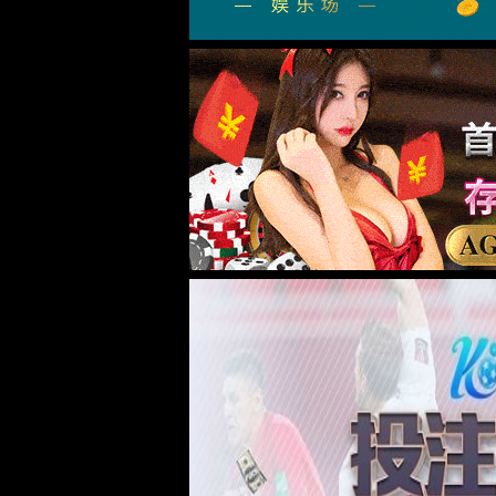
公司公告
证券信息
投资者联系方式
联系我们
联系方式
加入我们
联系方式
ENG
集团新闻
集团新闻
新品推介
媒体报道
从幕后走向台前 “出海冠军”99
2023/3/29 10:25:49