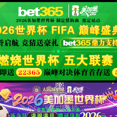
ficial website