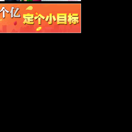
上了一层炫目却又朦胧的光芒。
的三巨头之一。在医用敷料领域，99aa太阳集团连续14年蝉联出
球拥有了百余家客户。
并向“中国智造”进取发展。如何摆脱“代工”标签，向微笑曲线
后，崔金海首度完整讲述99aa太阳集团的成长故事。在可预
甚至超越欧美标准的产品品质管控和供应链管理能力，加码国
帮扶下，引进美国的医用纱布设备，成立了中国最新的医用纱
，对着英文说明书，看不懂就照着里面的图片进行安装。”经
况，依然找不到原因。此时美方提出要走，说这是中国的水质