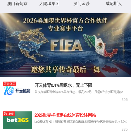
企业简介
发展历程
企业文化
企业荣誉
产品中心
医用伤口护理
医用手术耗材
医用感染防护
家用伤口护理
个人清洁护理
家用健康护理
解决方案
解决方案
新闻资讯
集团新闻
新品推介
媒体报道