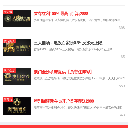
投资者关系
公司公告
证券信息
投资者联系方式
联系我们
联系方式
加入我们
联系方式
ENG
集团新闻
集团新闻
新品推介
媒体报道
传递关爱，助力成才 99aa太阳